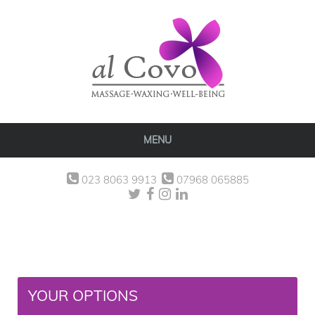
MENU
023 8063 9913
07968 065885
YOUR OPTIONS